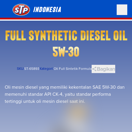
Indonesia
FULL SYNTHETIC DIESEL OIL
5W-30
Bagikan
SKU:
ST-65893
Kategori:
Oli Full Sintetik Formula
Oli mesin diesel yang memiliki kekentalan SAE 5W-30 dan
memenuhi standar API CK-4, yaitu standar performa
tertinggi untuk oli mesin diesel saat ini.