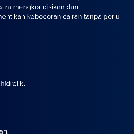
n cara mengkondisikan dan
entikan kebocoran cairan tanpa perlu
idrolik.
an.