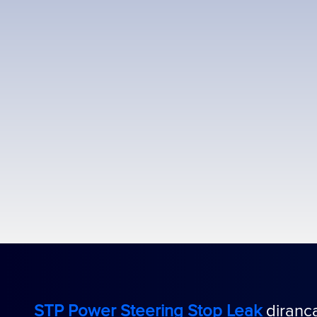
STP Power Steering Stop Leak
diranc