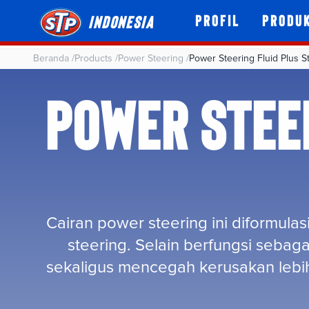
Profil
Produ
Indonesia
Beranda
/
Products
/
Power Steering
/
Power Steering Fluid Plus S
POWER STEER
Cairan power steering ini diformu
steering. Selain berfungsi sebag
sekaligus mencegah kerusakan lebih