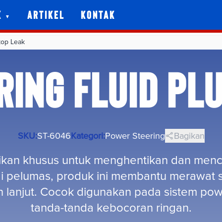
k
Artikel
Kontak
top Leak
ING FLUID PL
SKU:
ST-6046
Kategori:
Power Steering
Bagikan
lasikan khusus untuk menghentikan dan me
ai pelumas, produk ini membantu merawat se
 lanjut. Cocok digunakan pada sistem po
tanda-tanda kebocoran ringan.