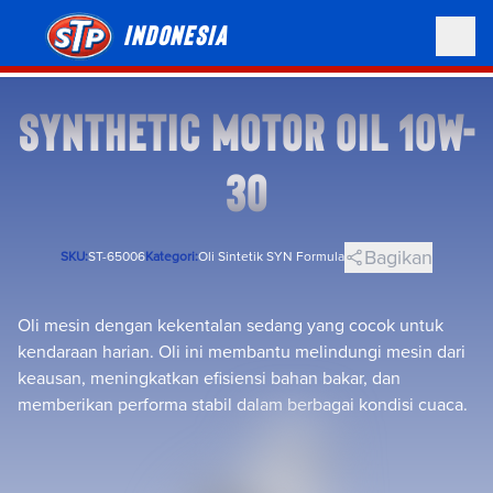
Indonesia
SYNTHETIC MOTOR OIL 10W-
30
Bagikan
SKU:
ST-65006
Kategori:
Oli Sintetik SYN Formula
Oli mesin dengan kekentalan sedang yang cocok untuk
kendaraan harian. Oli ini membantu melindungi mesin dari
keausan, meningkatkan efisiensi bahan bakar, dan
memberikan performa stabil dalam berbagai kondisi cuaca.