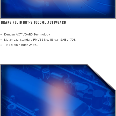
Brake Fluid DOT-3 1000mL ActivGard
Dengan ACTIVGARD Technology.
Melampaui standard FMVSS No. 116 dan SAE J 1703.
Titik didih hingga 246°C.