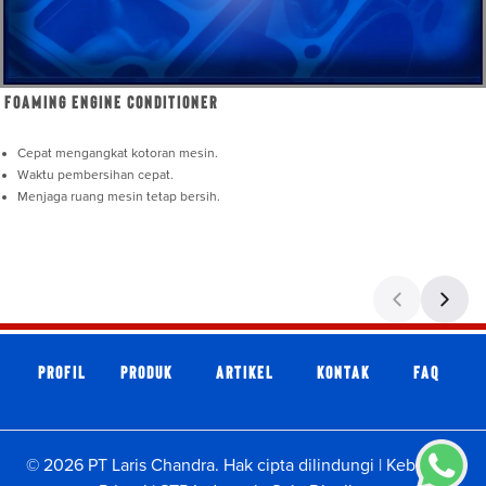
Foaming Engine Conditioner
Cepat mengangkat kotoran mesin.
Waktu pembersihan cepat.
Menjaga ruang mesin tetap bersih.
Profil
Produk
Artikel
Kontak
faq
© 2026 PT Laris Chandra. Hak cipta dilindungi |
Kebijakan