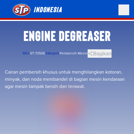
Indonesia
ENGINE DEGREASER
Bagikan
SKU:
ST-73500
Kategori:
Pembersih Mesin
Cairan pembersih khusus untuk menghilangkan kotoran,
minyak, dan noda membandel di bagian mesin kendaraan
agar mesin tampak bersih dan terawat.