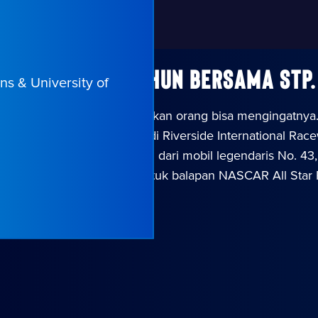
ebih dari 50 tahun bersama STP.
ns & University of
k terpisahkan sejak kebanyakan orang bisa mengingatnya
mulai dengan kemenangan di Riverside International Race
an Erik Jones, pembalap saat ini dari mobil legendaris No.
th Wilkesboro Speedway untuk balapan NASCAR All Star