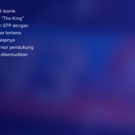
 ikonik
 “The King”
an STP dengan
or terlama
alapnya
nsor pendukung
g dikemudikan