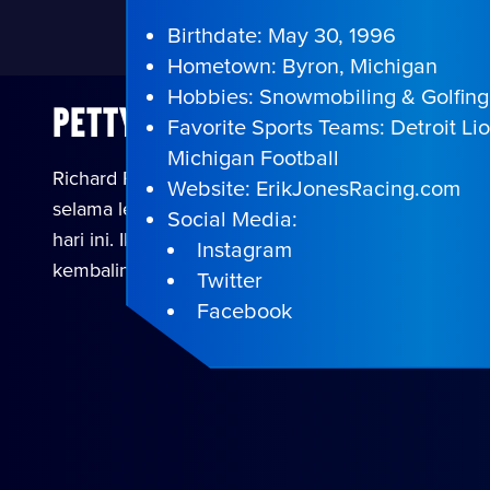
Birthdate: May 30, 1996
Hometown: Byron, Michigan
Hobbies: Snowmobiling & Golfing
Petty dan Jones mengenang l
Favorite Sports Teams: Detroit Lio
Michigan Football
Richard Petty dan STP telah menjadi nama yang ta
Website: ErikJonesRacing.com
selama lebih dari 50 tahun, dan hubungan yang di
Social Media:
hari ini. Ikuti perjalanan nostalgia saat Richard d
Instagram
kembalinya NASCAR yang dinanti-nantikan ke Nor
Twitter
Facebook