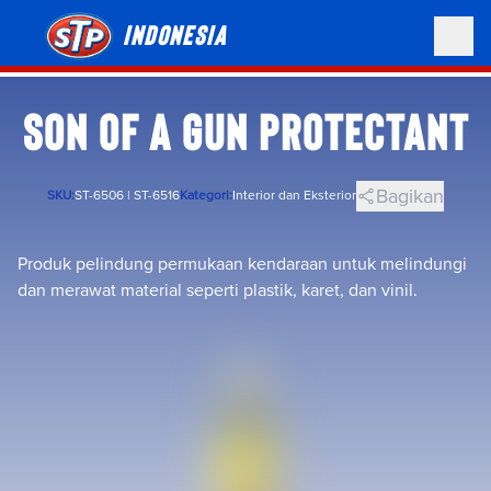
Indonesia
SON OF A GUN PROTECTANT
Bagikan
SKU:
ST-6506 | ST-6516
Kategori:
Interior dan Eksterior
Produk pelindung permukaan kendaraan untuk melindungi
dan merawat material seperti plastik, karet, dan vinil.