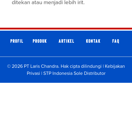
ditekan atau menjadi lebih irit.
Profil
Produk
Artikel
Kontak
faq
© 2026 PT Laris Chandra. Hak cipta dilindungi |
Kebijakan
Privasi
|
STP Indonesia Sole Distributor