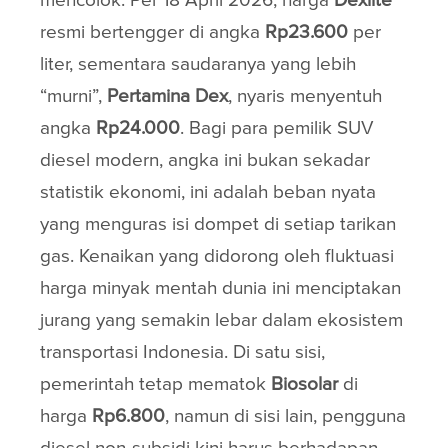
mencolok. Per 18 April 2026, harga
Dexlite
resmi bertengger di angka
Rp23.600
per
liter, sementara saudaranya yang lebih
“murni”,
Pertamina Dex
, nyaris menyentuh
angka
Rp24.000
. Bagi para pemilik SUV
diesel modern, angka ini bukan sekadar
statistik ekonomi, ini adalah beban nyata
yang menguras isi dompet di setiap tarikan
gas. Kenaikan yang didorong oleh fluktuasi
harga minyak mentah dunia ini menciptakan
jurang yang semakin lebar dalam ekosistem
transportasi Indonesia. Di satu sisi,
pemerintah tetap mematok
Biosolar
di
harga
Rp6.800
, namun di sisi lain, pengguna