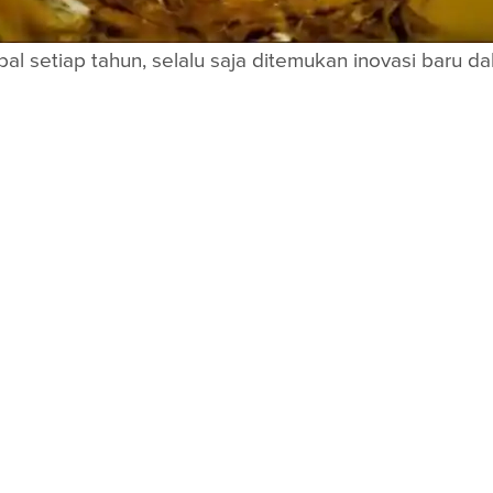
l setiap tahun, selalu saja ditemukan inovasi baru dal
if bahan bakar pun mengikuti perkembangannya. Melihat
aditif bahan bakar yang sesuai dengan teknologi ken
ersedia di pasar otomotif Indonesia saat ini, dari ya
ektor, mengurangi emisi, bahkan menghemat bahan ba
dang memberikan dampak negatif pada mesin, sehing
engharuskan pemilik kendaraan harus lebih bijaksana 
i komponen vital seperti
catalytic converter
dan senso