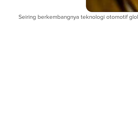
Seiring berkembangnya teknologi otomotif globa
industri kendaraan, Industri pelumas dan adit
produsen yang menawarkan berbagai macam zat 
Banyak ragam cairan aditif bahan bakar yang t
korosi, merawat dan membersihkan sistem inj
tidak sesuai dengan spesifikasi mesin terka
cairan aditif bahan bakar pada tangki mobilnya.
Beragamnya aditif yang tersedia di pasaran, m
kebutuhan kendaraan, tidak mengganggu fungs