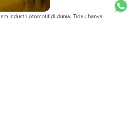
am industri otomotif di dunia. Tidak hanya
 kondisi yang demikian muncul inovasi dari
daraan terkini.
ng fungsinya menaikkan angka oktan, mencegah
kar. Bahan bakar dengan oktan rendah dan
ga banyak pemilik kendaraan menambahkan
dalam memilih aditif yang sesuai dengan
r oksigen.