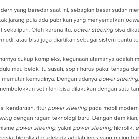
odern yang beredar saat ini, sebagian besar sudah 
 tak jarang pula ada pabrikan yang menyematkan
powe
t sekalipun. Oleh karena itu,
power steering
bisa dika
di, atau bisa juga diartikan sebagai sistem bantu t
arnya cukup kompleks, kegunaan utamanya adalah me
dulu mau belok itu susah, sopir harus pakai tenaga d
ali memutar kemudinya. Dengan adanya
power steering
, membelokkan setir kini bisa dilakukan dengan satu ta
si kendaraan, fitur
power steering
pada mobil modern b
ering
dengan ragam teknologi baru. Dengan demikian, 
anisme
power steering
, yakni
power steering
hidrolik,
e
onesia, hidrolik dan elektrik adalah jenis yang paling ba