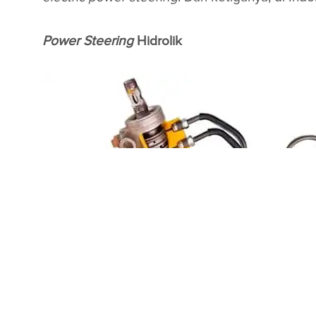
Power Steering
Hidrolik
What is power steering? Electric & Hydraulic 
Simpelnya,
power steering
hidrolik bekerja m
drive belt
. Jadi, pada sistem ini terdapat
reserv
Karena ada tekanan oli maka membuat putaran k