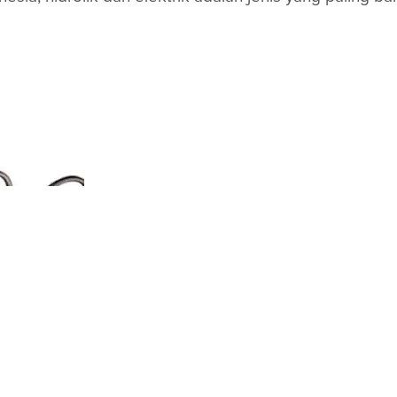
power steering system
enggunakan sebuah tekanan hidrolik yang dihasilkan 
oir tank
,
vane pump
untuk fluida,
control vale
,
steerin
emudi mobil jadi lebih ringan.