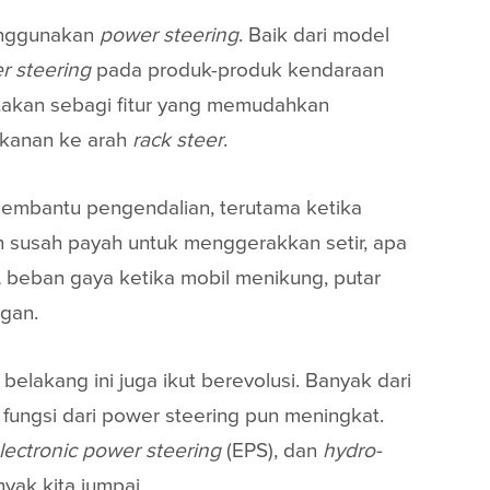
menggunakan
power steering
. Baik dari model
r steering
pada produk-produk kendaraan
takan sebagi fitur yang memudahkan
ekanan ke arah
rack steer
.
mbantu pengendalian, terutama ketika
an susah payah untuk menggerakkan setir, apa
,
beban gaya ketika mobil menikung, putar
ngan.
elakang ini juga ikut berevolusi. Banyak dari
fungsi dari power steering pun meningkat.
lectronic power steering
(EPS), dan
hydro-
nyak kita jumpai.