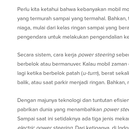
Perlu kita ketahui bahwa kebanyakan mobil m
yang termurah sampai yang termahal. Bahkan,
niaga, mulai dari kelas ringan sampai yang bera
pengendara untuk melakukan pengendalian kemu
Secara sistem, cara kerja
power steering
seben
berbelok atau bermanuver. Kalau mobil zaman 
lagi ketika berbelok patah (
u-turn
), berat sek
balik, atau saat parkir menjadi ringan. Bahkan
Dengan majunya teknologi dan tuntutan efisien
pabrikan dunia yang menambahkan
power ste
Sampai saat ini setidaknya ada tiga jenis mek
electric
power steering
. Dari ketiganya, di Ind